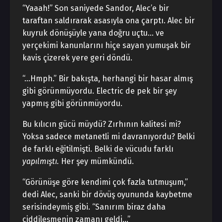
“Yaaah!” Son saniyede Sandor, Alec’e bir
taraftan saldırarak asasıyla ona çarptı. Alec bir
kuyruk dönüşüyle yana doğru uçtu… ve
yerçekimi kanunlarını hiçe sayan yumuşak bir
kavis çizerek yere geri döndü.
“…Hmph.” Bir bakışta, herhangi bir hasar almış
gibi görünmüyordu. Electric de pek bir şey
yapmış gibi görünmüyordu.
Bu kılıcın gücü müydü? Zırhının kalitesi mi?
Yoksa sadece metanetli mi davranıyordu? Belki
de farklı eğitilmişti. Belki de vücudu farklı
yapılmıştı.
Her şey mümkündü.
“Görünüşe göre kendimi çok fazla tutmuşum,”
dedi Alec, sanki bir dövüş oyununda kaybetme
serisindeymiş gibi. “Sanırım biraz daha
ciddileşmenin zamanı geldi…”