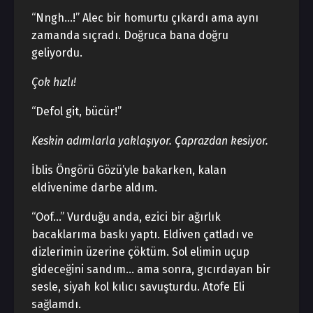
“Nngh…!” Alec bir homurtu çıkardı ama aynı
zamanda sıçradı. Doğruca bana doğru
geliyordu.
Çok hızlı!
“Defol git, bücür!”
Keskin adımlarla yaklaşıyor. Çaprazdan kesiyor.
İblis Öngörü Gözü’yle bakarken, kalan
eldivenime darbe aldım.
“Oof…” Vurduğu anda, ezici bir ağırlık
bacaklarıma baskı yaptı. Eldiven çatladı ve
dizlerimin üzerine çöktüm. Sol elimin uçup
gideceğini sandım… ama sonra, gıcırdayan bir
sesle, siyah kol kılıcı savuşturdu. Atofe Eli
sağlamdı.