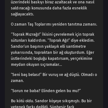
üzerindeki baskıyı biraz azaltacak ve ona nasıl
saldıracağı konusunda daha fazla esneklik
sağlayacaktı.
O zaman Taş Toplarımı yeniden tanıtma zamanı.
“Toprak Mızrağı!” İkisini çevrelemek için toprak
sütunları kaldırdım. “Toprak Ağı!” diye ekledim.
Sandor’un başının yaklaşık elli santimetre
yukarısında, topraktan bir ağ oluşturdum. Eğer
üstlerindeki boşluğu kapatırsam, yerçekimine
meydan okuyan sıçramalar…
“Seni baş belası!” Bir vuruş ve ağ düştü. Olmadı o
zaman.
“Sorun ne baba? Elinden gelen bu mu?”
Bu kötü oldu. Sandor köşeye sıkışmıştı. Bu bir
yetenek farkı değildi. Şüphesiz fark