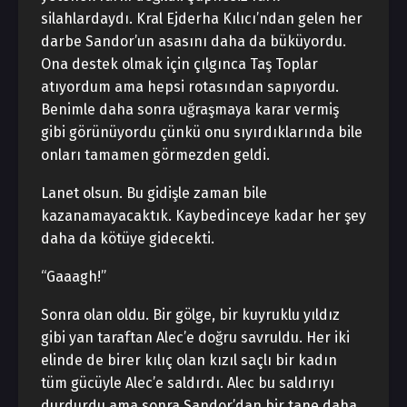
silahlardaydı. Kral Ejderha Kılıcı’ndan gelen her
darbe Sandor’un asasını daha da büküyordu.
Ona destek olmak için çılgınca Taş Toplar
atıyordum ama hepsi rotasından sapıyordu.
Benimle daha sonra uğraşmaya karar vermiş
gibi görünüyordu çünkü onu sıyırdıklarında bile
onları tamamen görmezden geldi.
Lanet olsun. Bu gidişle zaman bile
kazanamayacaktık. Kaybedinceye kadar her şey
daha da kötüye gidecekti.
“Gaaagh!”
Sonra olan oldu. Bir gölge, bir kuyruklu yıldız
gibi yan taraftan Alec’e doğru savruldu. Her iki
elinde de birer kılıç olan kızıl saçlı bir kadın
tüm gücüyle Alec’e saldırdı. Alec bu saldırıyı
durdurdu ama sonra Sandor’dan bir tane daha