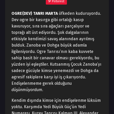
Pinterest
OGRE(DEV)
TANRI MARTA
öfkeden kuduruyordu.
Dev ogre bir kasırga gibi ortalığı kasıp
kavuruyor, sıra sıra ağaçları parçalıyor ve
toprağı alt üst ediyordu. Şok dalgalarının
etkisiyle kendimizi savaş alanından ayrılmış
bulduk. Zanoba ve Dohga büyük adamla
ilgileniyordu. Ogre Tanrısı’nın kaba kuvvete
sahip basit bir canavar olması gerekiyordu, bu
yüzden iyi eşleştiler. Kutsanmış Çocuk Zanoba’yı
sadece gücüyle kimse yenemezdi ve Dohga da
agresif rakiplere karşı iyi iş çıkarıyordu.
Endişelenmeme gerek olduğunu
düşünmüyordum.
Kendim dışında kimse için endişelenme lüksüm
yoktu. Karşımda Yedi Büyük Güç’ün Yedi
Numarası, Kuzey Tanrısı Kalman III, Alexander