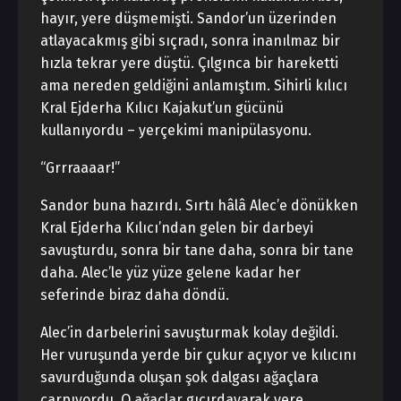
hayır, yere düşmemişti. Sandor’un üzerinden
atlayacakmış gibi sıçradı, sonra inanılmaz bir
hızla tekrar yere düştü. Çılgınca bir hareketti
ama nereden geldiğini anlamıştım. Sihirli kılıcı
Kral Ejderha Kılıcı Kajakut’un gücünü
kullanıyordu – yerçekimi manipülasyonu.
“Grrraaaar!”
Sandor buna hazırdı. Sırtı hâlâ Alec’e dönükken
Kral Ejderha Kılıcı’ndan gelen bir darbeyi
savuşturdu, sonra bir tane daha, sonra bir tane
daha. Alec’le yüz yüze gelene kadar her
seferinde biraz daha döndü.
Alec’in darbelerini savuşturmak kolay değildi.
Her vuruşunda yerde bir çukur açıyor ve kılıcını
savurduğunda oluşan şok dalgası ağaçlara
çarpıyordu. O ağaçlar gıcırdayarak yere