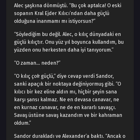
Alec şaşkına dönmüştü. “Bu çok aptalca! O eski
sopanın Kral Ejder Kılıcı’ndan daha güçlü
olduğuna inanmamı mı istiyorsun?”
“Söylediğim bu değil. Alec, o kılıç dünyadaki en
güçlü kılıçtır. Onu yüz yıl boyunca kullandım, bu
yüzden onu herkesten daha iyi tanıyorum.”
“O zaman… neden?”
“O kılıç
çok
güçlü,” diye cevap verdi Sandor,
sanki apaçık bir noktaya değiniyormuş gibi. “O
kılıcı bir kez eline aldın mı, hiçbir şeyin sana
karşı şansı kalmaz. Ne en devasa canavar, ne
en kurnaz canavar, ne de en kararlı savaşçı.
Savaş üstüne savaş kazandım ve bir kahraman
oldum.”
Sandor durakladı ve Alexander’a baktı. “Ancak o