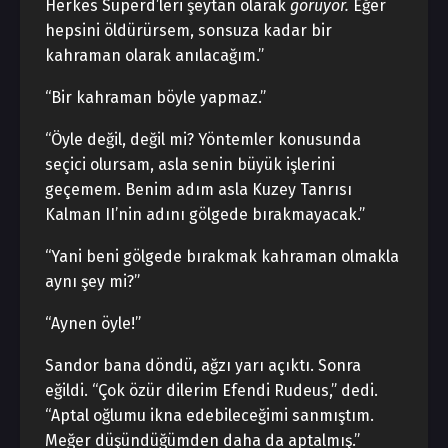
Herkes Superd’leri şeytan olarak
görüyor.
Eğer
hepsini öldürürsem, sonsuza kadar bir
kahraman olarak anılacağım.”
“Bir kahraman böyle yapmaz.”
“Öyle değil, değil mi? Yöntemler konusunda
seçici olursam, asla senin büyük işlerini
geçemem. Benim adım asla Kuzey Tanrısı
Kalman II’nin adını gölgede bırakmayacak.”
“Yani beni gölgede bırakmak kahraman olmakla
aynı şey mi?”
“Aynen öyle!”
Sandor bana döndü, ağzı yarı açıktı. Sonra
eğildi. “Çok özür dilerim Efendi Rudeus,” dedi.
“Aptal oğlumu ikna edebileceğimi sanmıştım.
Meğer düşündüğümden daha da aptalmış.”