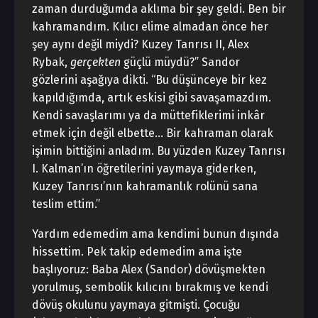
zaman durduğumda aklıma bir şey geldi. Ben bir
kahramandım. Kılıcı elime almadan önce her
şey aynı değil miydi? Kuzey Tanrısı II, Alex
Rybak,
gerçekten
güçlü müydü?” Sandor
gözlerini aşağıya dikti. “Bu düşünceye bir kez
kapıldığımda, artık eskisi gibi savaşamazdım.
Kendi savaşlarımı ya da müttefiklerimi inkâr
etmek için değil elbette… Bir kahraman olarak
işimin bittiğini anladım. Bu yüzden Kuzey Tanrısı
I. Kalman’ın öğretilerini yaymaya giderken,
Kuzey Tanrısı’nın kahramanlık rolünü sana
teslim ettim.”
Yardım edemedim ama kendimi bunun dışında
hissettim. Pek takip edemedim ama işte
başlıyoruz: Baba Alex (Sandor) dövüşmekten
yorulmuş, sembolik kılıcını bırakmış ve kendi
dövüş okulunu yaymaya gitmişti. Çocuğu