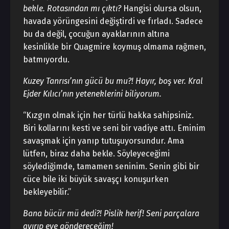
bekle. Rotasından mı çıktı?
Hangisi olursa olsun,
havada yörüngesini değiştirdi ve fırladı. Sadece
bu da değil, çocuğun ayaklarının altına
kesinlikle bir Quagmire koymuş olmama rağmen,
batmıyordu.
Kuzey Tanrısı’nın gücü bu mu?! Hayır, boş ver. Kral
Ejder Kılıcı’nın yeteneklerini biliyorum.
“Kızgın olmak için her türlü hakka sahipsiniz.
Biri kollarını kesti ve seni bir vadiye attı. Eminim
savaşmak için yanıp tutuşuyorsundur. Ama
lütfen, biraz daha bekle. Söyleyeceğimi
söylediğimde, tamamen seninim. Senin gibi bir
cüce bile iki büyük savaşçı konuşurken
bekleyebilir.”
Bana bücür mü dedi?! Pislik herif! Seni parçalara
ayırıp eve göndereceğim!