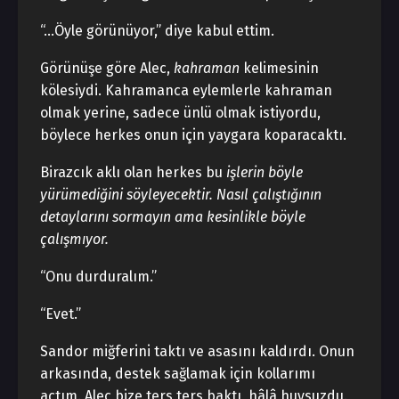
“…Öyle görünüyor,” diye kabul ettim.
Görünüşe göre Alec,
kahraman
kelimesinin
kölesiydi. Kahramanca eylemlerle kahraman
olmak yerine, sadece ünlü olmak istiyordu,
böylece herkes onun için yaygara koparacaktı.
Birazcık aklı olan herkes bu
işlerin böyle
yürümediğini söyleyecektir. Nasıl çalıştığının
detaylarını sormayın ama kesinlikle böyle
çalışmıyor.
“Onu durduralım.”
“Evet.”
Sandor miğferini taktı ve asasını kaldırdı. Onun
arkasında, destek sağlamak için kollarımı
açtım. Alec bize ters ters baktı, hâlâ huysuzdu.