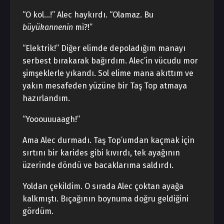
“O kol…!” Alec haykırdı. “Olamaz. Bu
büyükannenin
mi?!”
“Elektrik!” Diğer elimde depoladığım manayı
serbest bırakarak bağırdım. Alec’in vücudu mor
şimşeklerle yıkandı. Sol elime mana akıttım ve
yakın mesafeden yüzüne bir Taş Top atmaya
hazırlandım.
“Yooouuuaagh!”
Ama Alec durmadı. Taş Top’umdan kaçmak için
sırtını bir karides gibi kıvırdı, tek ayağının
üzerinde döndü ve bacaklarıma saldırdı.
Yoldan çekildim. O sırada Alec çoktan ayağa
kalkmıştı. Bıçağının boynuma doğru geldiğini
gördüm.