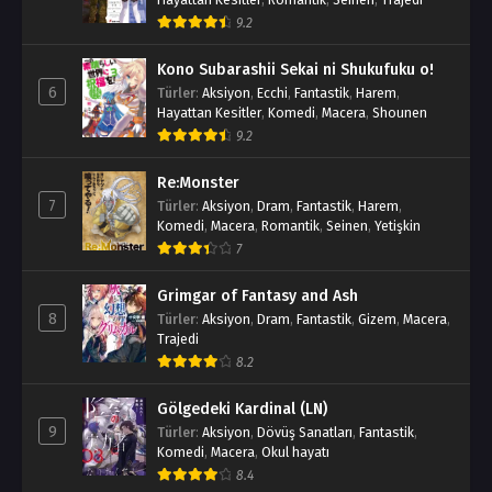
9.2
Kono Subarashii Sekai ni Shukufuku o!
6
Türler
:
Aksiyon
,
Ecchi
,
Fantastik
,
Harem
,
Hayattan Kesitler
,
Komedi
,
Macera
,
Shounen
9.2
Re:Monster
7
Türler
:
Aksiyon
,
Dram
,
Fantastik
,
Harem
,
Komedi
,
Macera
,
Romantik
,
Seinen
,
Yetişkin
7
Grimgar of Fantasy and Ash
8
Türler
:
Aksiyon
,
Dram
,
Fantastik
,
Gizem
,
Macera
,
Trajedi
8.2
Gölgedeki Kardinal (LN)
9
Türler
:
Aksiyon
,
Dövüş Sanatları
,
Fantastik
,
Komedi
,
Macera
,
Okul hayatı
8.4