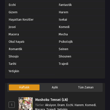
Ecchi
Fantastik
Gizem
Harem
Hayattan Kesitler
Isekai
Josei
Komedi
Macera
Mecha
Okul hayatı
Psikolojik
Romantik
Seinen
Shoujo
Shounen
Tarihi
Trajedi
Yetişkin
Haftalık
Aylık
Tüm Zaman
Mushoku Tensei (LN)
1
Türler
:
Aksiyon
,
Dram
,
Ecchi
,
Harem
,
Komedi
,
Macera
,
Trajedi
,
Yetişkin