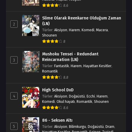
8.6
Slime Olarak Reenkarne Olduğum Zaman
(LN)
2
Türler
:
Aksiyon
,
Harem
,
Komedi
,
Macera
,
Shounen
8
Mushoku Tensei - Redundant
Reincarnation (LN)
3
Türler
:
Fantastik
,
Harem
,
Hayattan Kesitler
,
Romantik
8.8
High School DxD
4
Türler
:
Aksiyon
,
Doğaüstü
,
Ecchi
,
Harem
,
Komedi
,
Okul hayatı
,
Romantik
,
Shounen
8.6
86 - Seksen Altı
5
Türler
:
Aksiyon
,
Bilimkurgu
,
Doğaüstü
,
Dram
,
Hayattan Kesitler
,
Romantik
,
Seinen
,
Trajedi