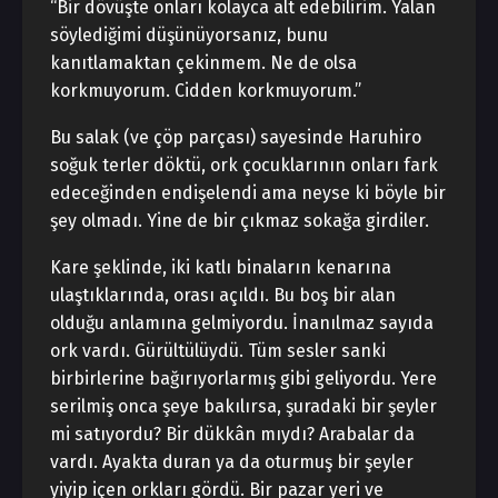
“Bir dövüşte onları kolayca alt edebilirim. Yalan
söylediğimi düşünüyorsanız, bunu
kanıtlamaktan çekinmem. Ne de olsa
korkmuyorum. Cidden korkmuyorum.”
Bu salak (ve çöp parçası) sayesinde Haruhiro
soğuk terler döktü, ork çocuklarının onları fark
edeceğinden endişelendi ama neyse ki böyle bir
şey olmadı. Yine de bir çıkmaz sokağa girdiler.
Kare şeklinde, iki katlı binaların kenarına
ulaştıklarında, orası açıldı. Bu boş bir alan
olduğu anlamına gelmiyordu. İnanılmaz sayıda
ork vardı. Gürültülüydü. Tüm sesler sanki
birbirlerine bağırıyorlarmış gibi geliyordu. Yere
serilmiş onca şeye bakılırsa, şuradaki bir şeyler
mi satıyordu? Bir dükkân mıydı? Arabalar da
vardı. Ayakta duran ya da oturmuş bir şeyler
yiyip içen orkları gördü. Bir pazar yeri ve