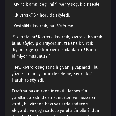
“Kıvırcık ama, değil mi?” Merry soğuk bir sesle.
“…Kıvırcık.” Shihoru da söyledi.
“Kesinlikle kıvırcık, ha.” Ve Yume.
“Sizi aptallar! Kıvırcık, kıvırcık, kıvırcık, kıvırcık,
bunu söyleyip duruyorsunuz! Bana kıvırcık
diyenler gerçekten kıvırcık olanlardır! Bunu
bilmiyor musunuz?!”
“Hey, kıvırcık saç sana hiç yanlış yapmadı, bu
yüzden onun iyi adını lekeleme, Kıvırcık…”
Haruhiro söyledi.
Etrafına bakınırken iç çekti. Herbesit’in
yeraltında aslında su kemerleri ve mezarlar
vardı, bu yüzden bazı yerlerde sadece su
akıyordu ve çoğu sadece yeraltı tünellerinden