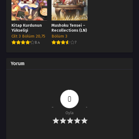
Kitap Kurdunun
Mushoku Tensei –
Yükselişi
Recollections (LN)
Cilt 3 Bölüm 20,75
Bölüm 3
8.4
7
Yorum
0
Oyla