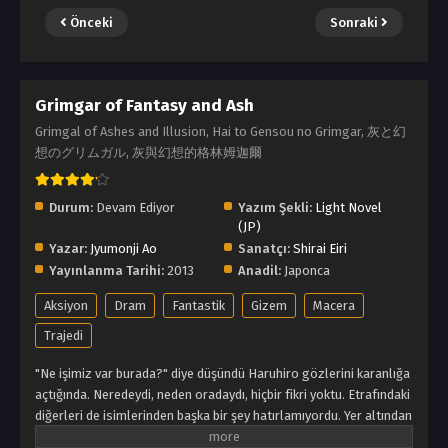
Önceki
Sonraki
Grimgar of Fantasy and Ash
Grimgal of Ashes and Illusion, Hai to Gensou no Grimgar, 灰と幻
想のグリムガル, 灰與幻想的格林姆迦爾
Durum:
Devam Ediyor
Yazım Şekli:
Light Novel
(JP)
Yazar:
Jyumonji Ao
Sanatçı:
Shirai Eiri
Yayınlanma Tarihi:
2013
Anadil:
Japonca
Aksiyon
Dram
Fantastik
Gizem
Macera
Trajedi
"Ne işimiz var burada?" diye düşündü Haruhiro gözlerini karanlığa
açtığında. Neredeydi, neden oradaydı, hiçbir fikri yoktu. Etrafındaki
diğerleri de isimlerinden başka bir şey hatırlamıyordu. Yer altından
çıktıklarında kendilerini oyun gibi bir dünyada buldular. Hayatta