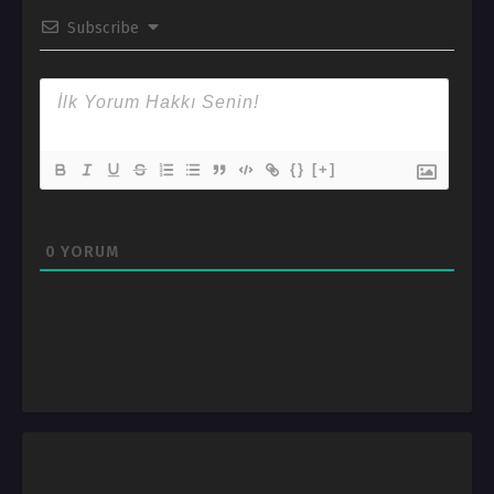
Subscribe
{}
[+]
0
YORUM