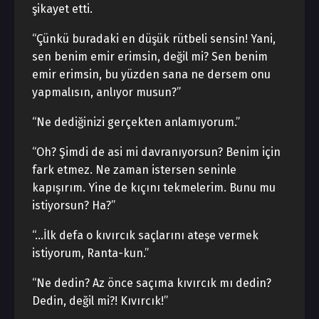
şikayet etti.
“Çünkü buradaki en düşük rütbeli sensin! Yani,
sen benim emir erimsin, değil mi? Sen benim
emir erimsin, bu yüzden sana ne dersem onu
yapmalısın, anlıyor musun?”
“Ne dediğinizi gerçekten anlamıyorum.”
“Oh? Şimdi de asi mi davranıyorsun? Benim için
fark etmez. Ne zaman istersen seninle
kapışırım. Yine de kıçını tekmelerim. Bunu mu
istiyorsun? Ha?”
“…İlk defa o kıvırcık saçlarını ateşe vermek
istiyorum, Ranta-kun.”
“Ne dedin? Az önce saçıma kıvırcık mı dedin?
Dedin, değil mi?! Kıvırcık!”