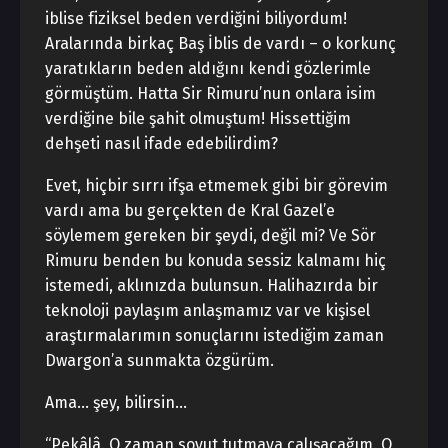
iblise fiziksel beden verdiğini biliyordum!
Aralarında birkaç Baş İblis de vardı – o korkunç
yaratıkların beden aldığını kendi gözlerimle
görmüştüm. Hatta Sir Rimuru’nun onlara isim
verdiğine bile şahit olmuştum! Hissettiğim
dehşeti nasıl ifade edebilirdim?
Evet, hiçbir sırrı ifşa etmemek gibi bir görevim
vardı ama bu gerçekten de Kral Gazel’e
söylemem gereken bir şeydi, değil mi? Ve Sör
Rimuru benden bu konuda sessiz kalmamı hiç
istemedi, aklınızda bulunsun. Halihazırda bir
teknoloji paylaşım anlaşmamız var ve kişisel
araştırmalarımın sonuçlarını istediğim zaman
Dwargon’a sunmakta özgürüm.
Ama… şey, bilirsin…
“Pekâlâ. O zaman soyut tutmaya çalışacağım. O