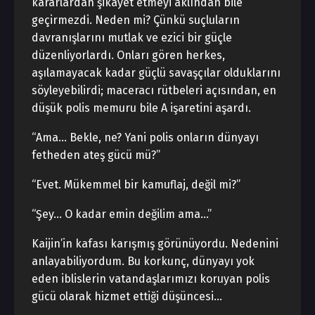
kararlardan şikâyet etmeyi aklından bile
geçirmezdi. Neden mi? Çünkü suçluların
davranışlarını mutlak ve ezici bir güçle
düzenliyorlardı. Onları gören herkes,
aşılamayacak kadar güçlü savaşçılar olduklarını
söyleyebilirdi; maceracı rütbeleri açısından, en
düşük polis memuru bile A işaretini aşardı.
“Ama… Bekle, ne? Yani polis onların dünyayı
fetheden ateş gücü mü?”
“Evet. Mükemmel bir kamuflaj, değil mi?”
“Şey… O kadar emin değilim ama…”
Kaijin’in kafası karışmış görünüyordu. Nedenini
anlayabiliyordum. Bu korkunç, dünyayı yok
eden iblislerin vatandaşlarımızı koruyan polis
gücü olarak hizmet ettiği düşüncesi…