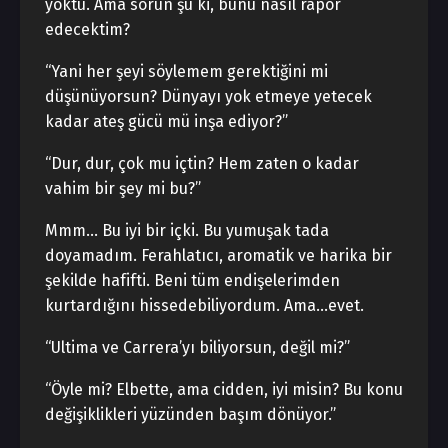
yoktu. Ama sorun şu ki, bunu nasıl rapor
edecektim?
“Yani her şeyi söylemem gerektiğini mi
düşünüyorsun? Dünyayı yok etmeye yetecek
kadar ateş gücü mü inşa ediyor?”
“Dur, dur, çok mu içtin? Hem zaten o kadar
vahim bir şey mi bu?”
Mmm… Bu iyi bir içki. Bu yumuşak tada
doyamadım. Ferahlatıcı, aromatik ve harika bir
şekilde hafifti. Beni tüm endişelerimden
kurtardığını hissedebiliyordum. Ama…evet.
“Ultima ve Carrera’yı biliyorsun, değil mi?”
“Öyle mi? Elbette, ama cidden, iyi misin? Bu konu
değişiklikleri yüzünden başım dönüyor.”