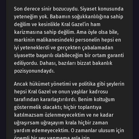
Son derece sinir bozucuydu. Siyaset konusunda
yeteneğim yok. Babamın soğukkanlılığına sahip
değilim ve kesinlikle Kral Gazel’in ham
karizmasına sahip değilim. Ama öyle olsa bile,
markinin malikanesindeki personelin hepsi en
iyi yeteneklerdi ve gerçekten çabalamadan
siyasette başarılı olabileceğim bir ortam garanti
ediliyordu. Dahası, bazıları bizzat bakanlık
pozisyonundaydı.
Ancak hükümet yönetimi ve politika gibi şeylerin
hepsi Kral Gazel ve onun yaşlılar kadrosu
tarafından kararlaştırılırdı. Benim koltuğum
göstermelik olacaktı; hiçbir toplantıya
katılmazsam özlenmeyecektim ve ne kadar
uğraşırsam uğraşayım krala hiçbir zaman
yardım edemeyecektim. O zamanlar ulusum için
önemli bir şey yapmama asla izin