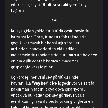
ederek coşkuyla
“Hadi, sıradaki yere!”
diye
bağırdı.
***
Kuleye giden yolda türlü türlü çeşitli şeylerle
karşılaştılar. Önce, içinden ufak teknelerin
geçtiği karmaşık bir kanal ağı gördüler.
Ardından, canavarlardan elde edilen
malzemelerle tepeleme doldurulmuş arabalar ve
onlara eşlik ederek koruyan maceracı
gruplarıyla karşılaştılar.
Üç kardeş, her yeni şey gördüklerinde
hayranlıkla
“Vay be!”
diye iç geçiriyor ve etrafa
bakınmanın tadını doya doya çıkarıyordu.
Ancak ya bu kadar çok şey görmeye vakit
ayırdıkları için ya da başta yakın gibi görünen
kule beklenmedik derecede uzakta olduğu için,