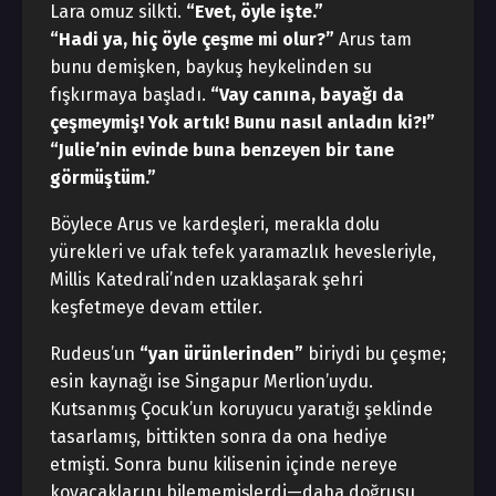
Lara omuz silkti.
“Evet, öyle işte.”
“Hadi ya, hiç öyle çeşme mi olur?”
Arus tam
bunu demişken, baykuş heykelinden su
fışkırmaya başladı.
“Vay canına, bayağı da
çeşmeymiş! Yok artık! Bunu nasıl anladın ki?!”
“Julie’nin evinde buna benzeyen bir tane
görmüştüm.”
Böylece Arus ve kardeşleri, merakla dolu
yürekleri ve ufak tefek yaramazlık hevesleriyle,
Millis Katedrali’nden uzaklaşarak şehri
keşfetmeye devam ettiler.
Rudeus’un
“yan ürünlerinden”
biriydi bu çeşme;
esin kaynağı ise Singapur Merlion’uydu.
Kutsanmış Çocuk’un koruyucu yaratığı şeklinde
tasarlamış, bittikten sonra da ona hediye
etmişti. Sonra bunu kilisenin içinde nereye
koyacaklarını bilememişlerdi—daha doğrusu,