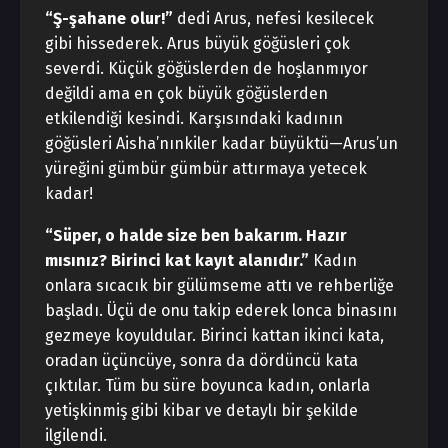
“Ş-şahane olur!”
dedi Arus, nefesi kesilecek
gibi hissederek. Arus büyük göğüsleri çok
severdi. Küçük göğüslerden de hoşlanmıyor
değildi ama en çok büyük göğüslerden
etkilendiği kesindi. Karşısındaki kadının
göğüsleri Aisha’nınkiler kadar büyüktü—Arus’un
yüreğini gümbür gümbür attırmaya yetecek
kadar!
“Süper, o halde size ben bakarım. Hazır
mısınız? Birinci kat kayıt alanıdır.”
Kadın
onlara sıcacık bir gülümseme attı ve rehberliğe
başladı. Üçü de onu takip ederek lonca binasını
gezmeye koyuldular. Birinci kattan ikinci kata,
oradan üçüncüye, sonra da dördüncü kata
çıktılar. Tüm bu süre boyunca kadın, onlarla
yetişkinmiş gibi kibar ve detaylı bir şekilde
ilgilendi.