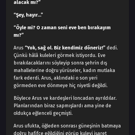
alacak mı?”
“Şey, hayır…”
“Öyle mi? O zaman seni eve ben bırakayım
mı?”
Arus
“Yok, sağ ol. Biz kendimiz döneriz!”
dedi.
Çünkü hâlâ kuleleri görmek istiyordu. Eve
bırakılacaklarını söyleyip sonra şehrin dış
mahallelerine doğru yürüseler, kadın mutlaka
fark ederdi. Arus, aklındaki o son yeri
görmeden eve dönmeye hiç niyetli değildi.
Böylece Arus ve kardeşleri loncadan ayrıldılar.
Planlarından biraz sapmışlardı ama yine de
oldukça eğlenceli geçmişti.
Arus ufukta, öğleden sonrası güneşinin batmaya
doğru hafifçe eğildiğini görüp kuleyi işaret