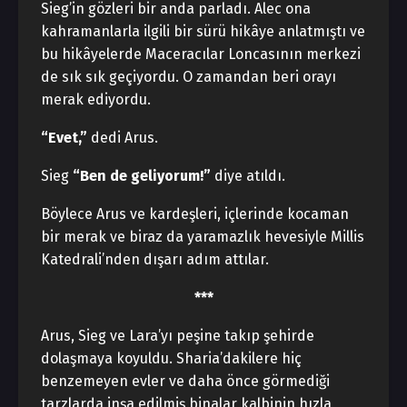
Sieg’in gözleri bir anda parladı. Alec ona
kahramanlarla ilgili bir sürü hikâye anlatmıştı ve
bu hikâyelerde Maceracılar Loncasının merkezi
de sık sık geçiyordu. O zamandan beri orayı
merak ediyordu.
“Evet,”
dedi Arus.
Sieg
“Ben de geliyorum!”
diye atıldı.
Böylece Arus ve kardeşleri, içlerinde kocaman
bir merak ve biraz da yaramazlık hevesiyle Millis
Katedrali’nden dışarı adım attılar.
***
Arus, Sieg ve Lara’yı peşine takıp şehirde
dolaşmaya koyuldu. Sharia’dakilere hiç
benzemeyen evler ve daha önce görmediği
tarzlarda inşa edilmiş binalar kalbinin hızla