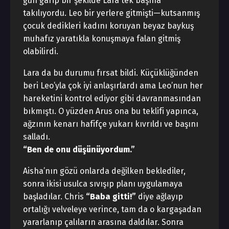
gün garip bir şekilde Lara tek başına
takılıyordu. Leo bir yerlere gitmişti—kutsanmış
çocuk dedikleri kadını koruyan beyaz baykuş
muhafız yaratıkla konuşmaya falan gitmiş
olabilirdi.
Lara da bu durumu fırsat bildi. Küçüklüğünden
beri Leo’yla çok iyi anlaşırlardı ama Leo’nun her
hareketini kontrol ediyor gibi davranmasından
bıkmıştı. O yüzden Arus ona bu teklifi yapınca,
ağzının kenarı hafifçe yukarı kıvrıldı ve başını
salladı.
“Ben de onu düşünüyordum.”
Aisha’nın gözü onlarda değilken beklediler,
sonra ikisi usulca sıvışıp planı uygulamaya
başladılar. Chris
“Baba gitti!”
diye ağlayıp
ortalığı velveleye verince, tam da o kargaşadan
yararlanıp çalıların arasına daldılar. Sonra