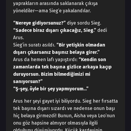
yaprakların arasında saklanarak çıkışa
yöneldiler—ama Sieg’e yakalandılar.
“Nereye gidiyorsunuz?”
diye sordu Sieg.
“Sadece biraz dışarı çıkacağız, Sieg.”
dedi
Arus.
Sieg’in suratı asıldı.
“Bir yetişkin olmadan
dışarı çıkarsanız başınız belaya girer.”
Arus da hemen lafı yapıştırdı:
“Kendin son
zamanlarda tek başına gizlice arkaya kaçıp
duruyorsun. Bizim bilmediğimizi mi
sanıyorsun?”
“Ş-şey, öyle bir şey yapmıyorum…”
Arus her şeyi gayet iyi biliyordu. Sieg her fırsatta
tek başına dışarı sızardı ve nedense onun başı
hiç belaya girmezdi! Bunun, Aisha veya Leo’nun
onu göz hapsine almıyor olmasıyla ilgili
olduğunu düşünüyordu. Küçük kardeşinin