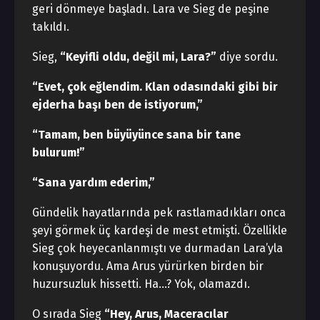
geri dönmeye başladı. Lara ve Sieg de peşine
takıldı.
Sieg,
“Keyifli oldu, değil mi, Lara?”
diye sordu.
“Evet, çok eğlendim. Klan odasındaki gibi bir
ejderha başı ben de istiyorum,”
“Tamam, ben büyüyünce sana bir tane
bulurum!”
“Sana yardım ederim,”
Gündelik hayatlarında pek rastlamadıkları onca
şeyi görmek üç kardeşi de mest etmişti. Özellikle
Sieg çok heyecanlanmıştı ve durmadan Lara’yla
konuşuyordu. Ama Arus yürürken birden bir
huzursuzluk hissetti. Ha…? Yok, olamazdı.
O sırada Sieg
“Hey, Arus, Maceracılar