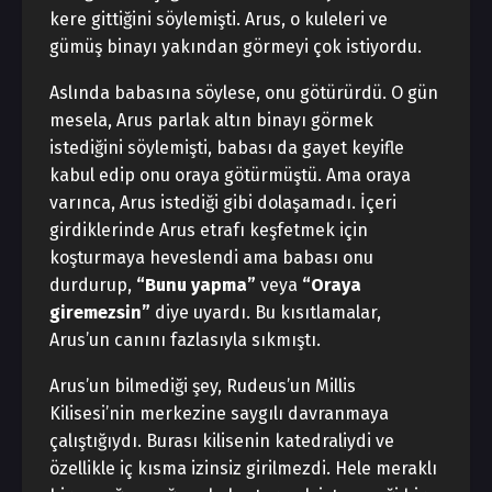
kere gittiğini söylemişti. Arus, o kuleleri ve
gümüş binayı yakından görmeyi çok istiyordu.
Aslında babasına söylese, onu götürürdü. O gün
mesela, Arus parlak altın binayı görmek
istediğini söylemişti, babası da gayet keyifle
kabul edip onu oraya götürmüştü. Ama oraya
varınca, Arus istediği gibi dolaşamadı. İçeri
girdiklerinde Arus etrafı keşfetmek için
koşturmaya heveslendi ama babası onu
durdurup,
“Bunu yapma”
veya
“Oraya
giremezsin”
diye uyardı. Bu kısıtlamalar,
Arus’un canını fazlasıyla sıkmıştı.
Arus’un bilmediği şey, Rudeus’un Millis
Kilisesi’nin merkezine saygılı davranmaya
çalıştığıydı. Burası kilisenin katedraliydi ve
özellikle iç kısma izinsiz girilmezdi. Hele meraklı