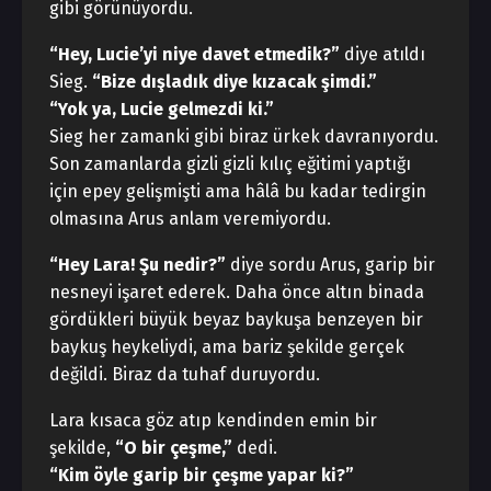
gibi görünüyordu.
“Hey, Lucie’yi niye davet etmedik?”
diye atıldı
Sieg.
“Bize dışladık diye kızacak şimdi.”
“Yok ya, Lucie gelmezdi ki.”
Sieg her zamanki gibi biraz ürkek davranıyordu.
Son zamanlarda gizli gizli kılıç eğitimi yaptığı
için epey gelişmişti ama hâlâ bu kadar tedirgin
olmasına Arus anlam veremiyordu.
“Hey Lara! Şu nedir?”
diye sordu Arus, garip bir
nesneyi işaret ederek. Daha önce altın binada
gördükleri büyük beyaz baykuşa benzeyen bir
baykuş heykeliydi, ama bariz şekilde gerçek
değildi. Biraz da tuhaf duruyordu.
Lara kısaca göz atıp kendinden emin bir
şekilde,
“O bir çeşme,”
dedi.
“Kim öyle garip bir çeşme yapar ki?”