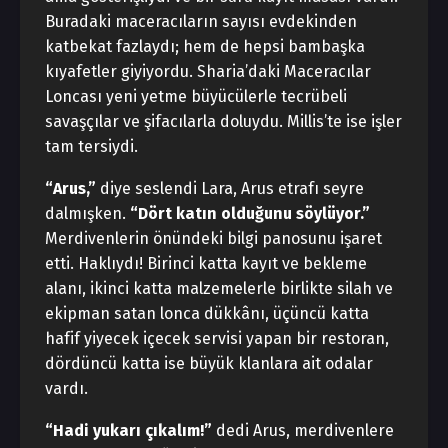
Buradaki maceracıların sayısı evdekinden
katbekat fazlaydı; hem de hepsi bambaşka
kıyafetler giyiyordu. Sharia’daki Maceracılar
Loncası yeni yetme büyücülerle tecrübeli
savaşçılar ve şifacılarla doluydu. Millis’te ise işler
tam tersiydi.
“Arus,”
diye seslendi Lara, Arus etrafı seyre
dalmışken.
“
Dört katın olduğunu söylüyor.”
Merdivenlerin önündeki bilgi panosunu işaret
etti. Haklıydı! Birinci katta kayıt ve bekleme
alanı, ikinci katta malzemelerle birlikte silah ve
ekipman satan lonca dükkânı, üçüncü katta
hafif yiyecek içecek servisi yapan bir restoran,
dördüncü katta ise büyük klanlara ait odalar
vardı.
“Hadi yukarı çıkalım!”
dedi Arus, merdivenlere