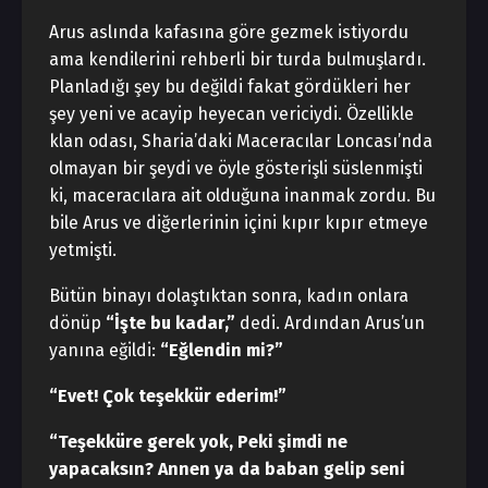
Arus aslında kafasına göre gezmek istiyordu
ama kendilerini rehberli bir turda bulmuşlardı.
Planladığı şey bu değildi fakat gördükleri her
şey yeni ve acayip heyecan vericiydi. Özellikle
klan odası, Sharia’daki Maceracılar Loncası’nda
olmayan bir şeydi ve öyle gösterişli süslenmişti
ki, maceracılara ait olduğuna inanmak zordu. Bu
bile Arus ve diğerlerinin içini kıpır kıpır etmeye
yetmişti.
Bütün binayı dolaştıktan sonra, kadın onlara
dönüp
“İşte bu kadar,”
dedi. Ardından Arus’un
yanına eğildi:
“Eğlendin mi?”
“Evet! Çok teşekkür ederim!”
“Teşekküre gerek yok,
Peki şimdi ne
yapacaksın? Annen ya da baban gelip seni