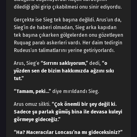
dilediği gibi girip çıkabilmesi onu sinir ediyordu.
Gerçekte ise Sieg tek başına değildi. Arus’un da,
Sieg’in de haberi olmadan, Sieg arka kapıdan
tek başına çıkarken gölgelerden onu gözetleyen
Ruquag paralı askerleri vardı. Her daim tedirgin
Rudeus’un talimatlarını yerine getiriyorlardı.
Arus, Sieg’e
“Sırrını saklıyorum,”
dedi,
“o
yüzden sen de bizim hakkımızda ağzını sıkı
tut.”
“Tamam, peki…”
diye mırıldandı Sieg.
Arus omuz silkti.
“Çok önemli bir şey değil ki.
Sadece şu parlak gümüş bina ile devasa kuleyi
görmeye gideceğiz.”
“Ha? Maceracılar Loncası’na mı gideceksiniz?”