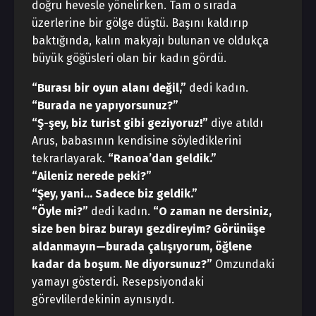
doğru hevesle yönelirken. Tam o sırada
üzerlerine bir gölge düştü. Başını kaldırıp
baktığında, kalın makyajı bulunan ve oldukça
büyük göğüsleri olan bir kadın gördü.
“Burası bir oyun alanı değil,”
dedi kadın.
“
Burada ne yapıyorsunuz?”
“Ş-şey, biz turist gibi geziyoruz!”
diye atıldı
Arus, babasının kendisine söylediklerini
tekrarlayarak.
“
Ranoa’dan geldik.”
“Aileniz nerede peki?”
“Şey, yani… Sadece biz geldik.”
“Öyle mi?”
dedi kadın.
“
O zaman ne dersiniz,
size ben biraz burayı gezdireyim? Görünüşe
aldanmayın—burada çalışıyorum, öğlene
kadar da boşum. Ne diyorsunuz?”
Omzundaki
yamayı gösterdi. Resepsiyondaki
görevlilerdekinin aynısıydı.