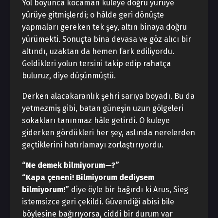
Yol boyunca kocaman kuleye doğru yürüye
yürüye gitmişlerdi; o hâlde geri dönüşte
yapmaları gereken tek şey, altın binaya doğru
yürümekti. Sonuçta bina devasa ve göz alıcı bir
altındı, uzaktan da hemen fark ediliyordu.
Geldikleri yolun tersini takip edip rahatça
buluruz, diye düşünmüştü.
Derken alacakaranlık şehri sarıya boyadı. Bu da
yetmezmiş gibi, batan güneşin uzun gölgeleri
sokakları tanınmaz hâle getirdi. O kuleye
giderken gördükleri her şey, aslında nerelerden
geçtiklerini hatırlamayı zorlaştırıyordu.
“Ne demek bilmiyorum—?”
“Kapa çeneni! Bilmiyorum dediysem
bilmiyorum!”
diye öyle bir bağırdı ki Arus, Sieg
istemsizce geri çekildi. Güvendiği abisi bile
böylesine bağırıyorsa, ciddi bir durum var