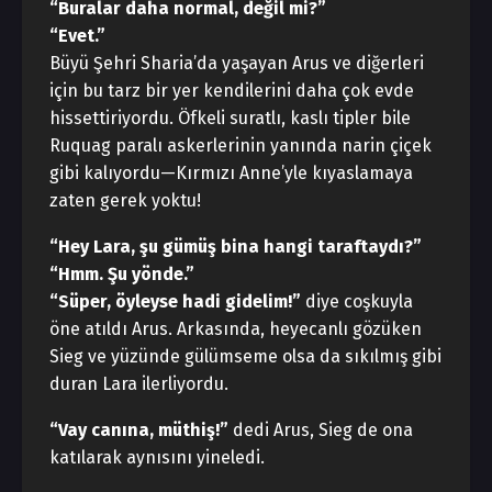
“Buralar daha normal, değil mi?”
“Evet.”
Büyü Şehri Sharia’da yaşayan Arus ve diğerleri
için bu tarz bir yer kendilerini daha çok evde
hissettiriyordu. Öfkeli suratlı, kaslı tipler bile
Ruquag paralı askerlerinin yanında narin çiçek
gibi kalıyordu—Kırmızı Anne’yle kıyaslamaya
zaten gerek yoktu!
“Hey Lara, şu gümüş bina hangi taraftaydı?”
“Hmm. Şu yönde.”
“Süper, öyleyse hadi gidelim!”
diye coşkuyla
öne atıldı Arus. Arkasında, heyecanlı gözüken
Sieg ve yüzünde gülümseme olsa da sıkılmış gibi
duran Lara ilerliyordu.
“Vay canına, müthiş!”
dedi Arus, Sieg de ona
katılarak aynısını yineledi.