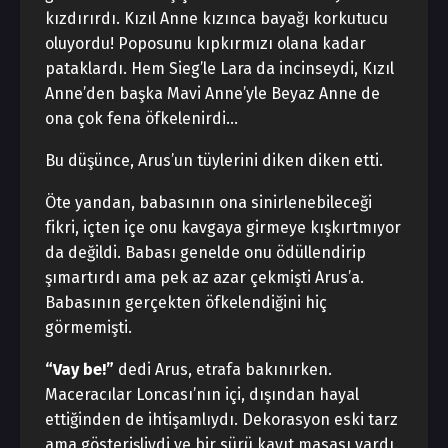
kızdırırdı. Kızıl Anne kızınca bayağı korkutucu
oluyordu! Poposunu kıpkırmızı olana kadar
pataklardı. Hem Sieg’le Lara da incinseydi, Kızıl
Anne’den başka Mavi Anne’yle Beyaz Anne de
ona çok fena öfkelenirdi…
Bu düşünce, Arus’un tüylerini diken diken etti.
Öte yandan, babasının ona sinirlenebileceği
fikri, içten içe onu kavgaya girmeye kışkırtmıyor
da değildi. Babası genelde onu ödüllendirip
şımartırdı ama pek az azar çekmişti Arus’a.
Babasının gerçekten öfkelendiğini hiç
görmemişti.
“Vay be!”
dedi Arus, etrafa bakınırken.
Maceracılar Loncası’nın içi, dışından hayal
ettiğinden de ihtişamlıydı. Dekorasyon eski tarz
ama gösterişliydi ve bir sürü kayıt masası vardı.