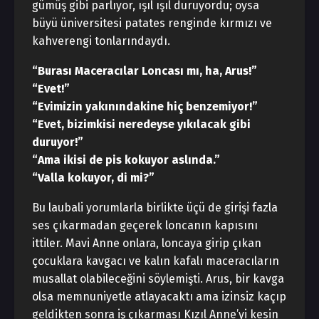
gümüş gibi parlıyor, ışıl ışıl duruyordu; oysa
büyü üniversitesi patates renginde kırmızı ve
kahverengi tonlarındaydı.
“Burası Maceracılar Loncası mı, ha, Arus!”
“Evet!”
“Evimizin yakınındakine hiç benzemiyor!”
“Evet, bizimkisi neredeyse yıkılacak gibi
duruyor!”
“Ama ikisi de pis kokuyor aslında.”
“Valla kokuyor, di mi?”
Bu laubali yorumlarla birlikte üçü de girişi fazla
ses çıkarmadan geçerek loncanın kapısını
ittiler. Mavi Anne onlara, loncaya girip çıkan
çocuklara kavgacı ve kalın kafalı maceracıların
musallat olabileceğini söylemişti. Arus, bir kavga
olsa memnuniyetle atlayacaktı ama izinsiz kaçıp
geldikten sonra iş çıkarması Kızıl Anne’yi kesin