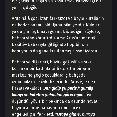
bir çocuğun sağa sola koşturmak isteyeceği bir
yer hiç değildi.
Arus hâlâ çocuktan farksızdı ve böyle kuralların
ne kadar önemli olduğunu bilmiyordu. Kuleleri
ya da gümüş binayı gezmek istediğini söylese,
babası yine götürürdü. Ama Arus’un mantığı
basitti—babasıyla gittiğinde hep bir sınır
konuyor, o da gene kısıtlanmış hissediyordu.
Babası ve diğerleri, büyük göğüslü ve sıkı
korunan bir kadınla birlikte altın binanın
merkezine geçip çocuklara iç bahçede
oynamalarını söylediklerinde, Arus işte o an
fırsatı yakaladı.
Ben gidip şu parlak gümüş
binayı ve kuleleri yakından göreceğim
diye
düşündü. Şöyle bir bakınca da aslında hayatı
boyunca anne babasının onu sürekli
engellediğini fark etti.
“Oraya gitme, buraya