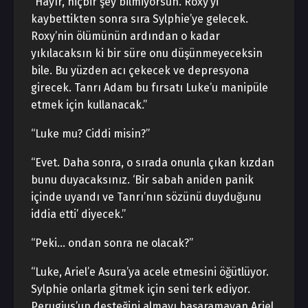
“Hayır, hiçbir şey bilmiyorsun. Roxy’yi
kaybettikten sonra sıra Sylphie’ye gelecek.
Roxy’nin ölümünün ardından o kadar
yıkılacaksın ki bir süre onu düşünmeyeceksin
bile. Bu yüzden acı çekecek ve depresyona
girecek. Tanrı Adam bu fırsatı Luke’u manipüle
etmek için kullanacak.”
“Luke mu? Ciddi misin?”
“Evet. Daha sonra, o sırada onunla çıkan kızdan
bunu duyacaksınız. ‘Bir sabah aniden panik
içinde uyandı ve Tanrı’nın sözünü duyduğunu
iddia etti’ diyecek.”
“Peki… ondan sonra ne olacak?”
“Luke, Ariel’e Asura’ya acele etmesini öğütlüyor.
Sylphie onlarla gitmek için seni terk ediyor.
Perugius’un desteğini almayı başaramayan Ariel