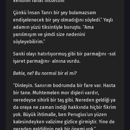
kendimi rahat hissettim
Çünkü İnsan Tanrı bir şey bulamazsam
endişelenecek bir şey olmadığını söyledi.” Yaşlı
adamın yüzü tiksintiyle buruştu. “Ama
yanılmışım ve şimdi size nedenini
söyleyebilirim.”
Sanki olayı hatırlıyormuş gibi bir parmağını -sol
işaret parmağını- alnına vurdu.
Bekle, ne? Bu normal bir el mi?
“Dinleyin. Sanırım bodrumda bir fare var. Hasta
bir tane. Muhtemelen mor dişleri vardır,
neredeyse sihirli bir taş gibi. Nereden geldiği ya
da oraya ne zaman indiği hakkında hiçbir fikrim
yok. Büyük ihtimalle, ben Perugius’un yüzen
kalesindeyken valizime gizlice girmiştir. Yine de
nereden geldiğinin pek bir önemi yok.”