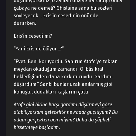
düşünüyorsanız, o zaman ona ve harcadığı onca
çabaya ne demeli? Ghislaine sana bu sözleri
söyleyecek… Eris’in cesedinin önünde
dururken.”
Eris’in cesedi mi?
“Yani Eris de ölüyor…?”
“Evet. Beni koruyordu. Sanırım Atofe’ye tekrar
meydan okuduğum zamandı. O iblis kral
beklediğimden daha korkutucuydu. Gardımı
düşürdüm.” Sanki bunlar uzak anılarmış gibi
konuştu, dudakları kaşlarını çattı.
Atofe gibi birine karşı gardımı düşürmeyi göze
alabiliyorsam gelecekte ne kadar güçlüyüm? Bu
adam gerçekten ben miyim? Daha da şüpheli
hissetmeye başladım.