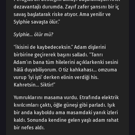
dezavantajlı durumda. Zayıf zafer şansını bir iç
savaş başlatarak riske atıyor. Ama yenilir ve
Sylphie savaşta ölür.”
Sylphie… ölür mü?
“İkisini de kaybedeceksin.” Adam dişlerini
birbirine geçirerek başını salladı. “Tanrı
Adam’ın bana tüm hilelerini açıklarkenki sesini
hâlâ duyabiliyorum. O tiz kahkahası… omzuma
vurup ‘İyi işti’ derken elinin verdiği his.
Kahretsin… Siktir!”
Yumruklarını masama vurdu. Etrafında elektrik
kıvılcımları çaktı, öğle güneşi gibi parladı. Işık
bir anda kayboldu ama masamdaki yanık izleri
kaldı. Sonunda kendine gelen yaşlı adam rahat
bir nefes aldı.