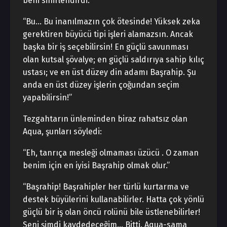
beni sinirlendirdi.
“Bu… Bu inanılmazın çok ötesinde! Yüksek zeka
gerektiren büyücü tipi işleri alamazsın. Ancak
başka bir iş seçebilirsin! En güçlü savunması
olan kutsal şövalye; en güçlü saldırıya sahip kılıç
ustası; ve en üst düzey din adamı Başrahip. Şu
anda en üst düzey işlerin çoğundan seçim
yapabilirsin!”
Tezgahtarın ünleminden biraz rahatsız olan
Aqua, şunları söyledi:
“Eh, tanrıça mesleği olmaması üzücü . O zaman
benim için en iyisi Başrahip olmak olur.”
“Başrahip! Başrahipler her türlü kurtarma ve
destek büyülerini kullanabilirler. Hatta çok yönlü
güçlü bir iş olan öncü rolünü bile üstlenebilirler!
Seni şimdi kaydedeceğim… Bitti. Aqua-sama