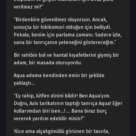
verilmez mi?”
“Birdenbire güvenilmez oluyorsun. Ancak,
sonuçta bir hikikomori olduğun için belliydi.
Pekala, benim için parlama zamanı. Sadece izle,
sana bir tanrıçanın yeteneğini göstereceğim.”
Bir rahibin bol ve hantal kıyafetlerini giymiş bir
adam, bir masada oturuyordu.
Aqua adama kendinden emin bir şekilde
yaklaştı…
“Ey rahip, lütfen dinini bildir! Ben Aqua’yım.
Doğru, Axis tarikatının taptığı tanrıça Aqua! Eğer
kullarımdan biri isen…! … Bana biraz borç
vererek yardım edebilir misin?”
Yüce ama alçakgönüllü görünen bir tavırla,