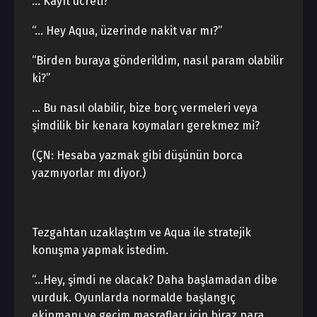
… Kayıt ücreti?
“… Hey Aqua, üzerinde nakit var mı?”
“Birden buraya gönderildim, nasıl param olabilir
ki?”
… Bu nasıl olabilir, bize borç vermeleri veya
şimdilik bir kenara koymaları gerekmez mi?
(ÇN: Hesaba yazmak gibi düşünün borca
yazmıyorlar mı diyor.)
Tezgahtan uzaklaştım ve Aqua ile stratejik
konuşma yapmak istedim.
“…Hey, şimdi ne olacak? Daha başlamadan dibe
vurduk. Oyunlarda normalde başlangıç ​​
ekipmanı ve geçim masrafları için biraz para