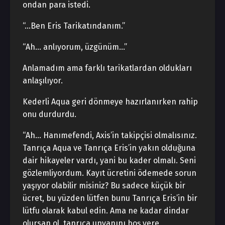
ondan para istedi.
“…Ben Eris Tarikatındanım.”
“Ah… anlıyorum, üzgünüm…”
Anlamadım ama farklı tarikatlardan oldukları
anlaşılıyor.
Kederli Aqua geri dönmeye hazırlanırken rahip
onu durdurdu.
“Ah… Hanımefendi, Axis’in takipçisi olmalısınız.
Tanrıça Aqua ve Tanrıça Eris’in yakın olduğuna
dair hikayeler vardı, yani bu kader olmalı. Seni
gözlemliyordum. Kayıt ücretini ödemede sorun
yaşıyor olabilir misiniz? Bu sadece küçük bir
ücret, bu yüzden lütfen bunu Tanrıça Eris’in bir
lütfu olarak kabul edin. Ama ne kadar dindar
olursan ol, tanrıça unvanını boş yere