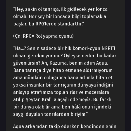
“Hey, sakin ol tanrıça, ilk gidilecek yer lonca
olmalı. Her şey bir loncada bilgi toplamakla
başlar, bu RPG’lerde standarttır.”
(Çn: RPG= Rol yapma oyunu)
“Ha…? Senin sadece bir hikikomori-oyun NEET’i
olman gerekmiyor mu? Öyleyse neden bu kadar
güvenilirsin? Ah, Kazuma, benim adım Aqua.
Bana tanrıça diye hitap etmene aldırmıyorum
ama mümkün olduğunca bana adımla hitap et
yoksa insanlar bir tanrıçanın dünyaya indiğini
anlayıp etrafımıza toplanırlar ve maceralara
atılıp Şeytan Kral’ı alaşağı edemeyiz. Bu farklı
bir dünya olabilir ama ben hâlâ onun içindeki
saygı duyulan tanrılardan biriyim.”
Aqua arkamdan takip ederken kendinden emin