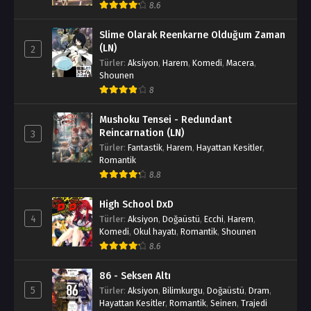
8.6
Slime Olarak Reenkarne Olduğum Zaman
(LN)
2
Türler
:
Aksiyon
,
Harem
,
Komedi
,
Macera
,
Shounen
8
Mushoku Tensei - Redundant
Reincarnation (LN)
3
Türler
:
Fantastik
,
Harem
,
Hayattan Kesitler
,
Romantik
8.8
High School DxD
4
Türler
:
Aksiyon
,
Doğaüstü
,
Ecchi
,
Harem
,
Komedi
,
Okul hayatı
,
Romantik
,
Shounen
8.6
86 - Seksen Altı
5
Türler
:
Aksiyon
,
Bilimkurgu
,
Doğaüstü
,
Dram
,
Hayattan Kesitler
,
Romantik
,
Seinen
,
Trajedi