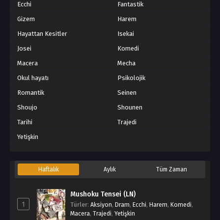
Ecchi
Fantastik
Gizem
Harem
Hayattan Kesitler
Isekai
Josei
Komedi
Macera
Mecha
Okul hayatı
Psikolojik
Romantik
Seinen
Shoujo
Shounen
Tarihi
Trajedi
Yetişkin
Haftalık
Aylık
Tüm Zaman
Mushoku Tensei (LN)
1
Türler
:
Aksiyon
,
Dram
,
Ecchi
,
Harem
,
Komedi
,
Macera
,
Trajedi
,
Yetişkin