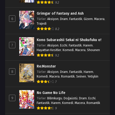
9.2
Grimgar of Fantasy and Ash
6
Türler
:
Aksiyon
,
Dram
,
Fantastik
,
Gizem
,
Macera
,
Trajedi
8.2
Kono Subarashii Sekai ni Shukufuku o!
7
Türler
:
Aksiyon
,
Ecchi
,
Fantastik
,
Harem
,
Hayattan Kesitler
,
Komedi
,
Macera
,
Shounen
9.2
Re:Monster
8
Türler
:
Aksiyon
,
Dram
,
Fantastik
,
Harem
,
Komedi
,
Macera
,
Romantik
,
Seinen
,
Yetişkin
7
No Game No Life
9
Türler
:
Bilimkurgu
,
Doğaüstü
,
Dram
,
Ecchi
,
Fantastik
,
Harem
,
Komedi
,
Macera
,
Romantik
9